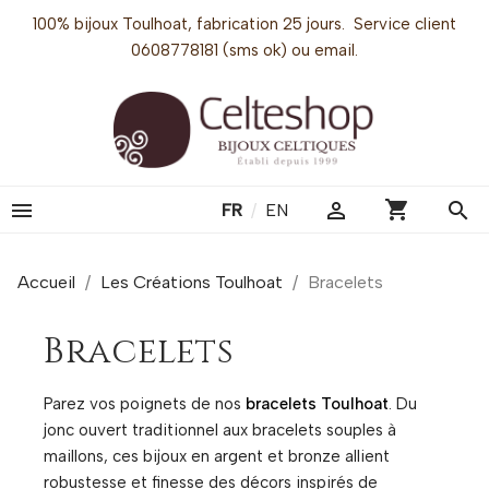
100% bijoux Toulhoat, fabrication 25 jours. Service client
0608778181 (sms ok) ou email.
shopping_cart


search
FR
/
EN
Accueil
Les Créations Toulhoat
Bracelets
Bracelets
Parez vos poignets de nos
bracelets Toulhoat
. Du
jonc ouvert traditionnel aux bracelets souples à
maillons, ces bijoux en argent et bronze allient
robustesse et finesse des décors inspirés de