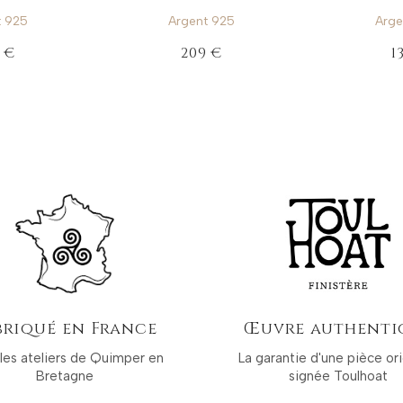
t 925
Argent 925
Arge
 €
209 €
1
briqué en France
Œuvre authenti
les ateliers de Quimper en
La garantie d'une pièce ori
Bretagne
signée Toulhoat