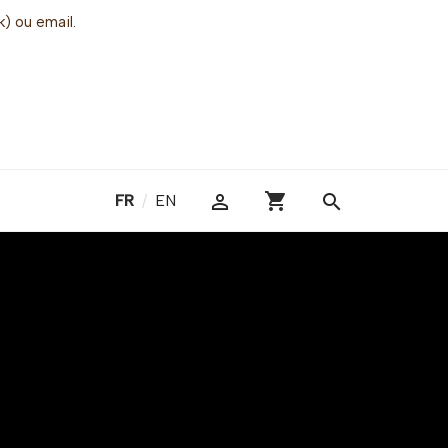
k) ou email.
shopping_cart

search
FR
/
EN