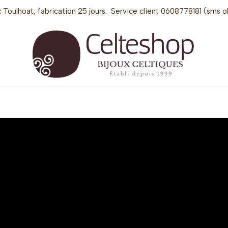
 Toulhoat, fabrication 25 jours. Service client 0608778181 (sms o