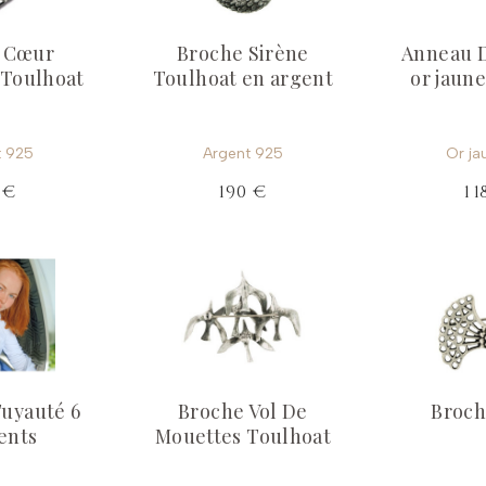
 Cœur
Broche Sirène
Anneau D
 Toulhoat
Toulhoat en argent
or jaun
t 925
Argent 925
Or ja
 €
190 €
1 
Tuyauté 6
Broche Vol De
Broch
ents
Mouettes Toulhoat