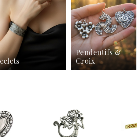
Pendentifs &
celets
Croix