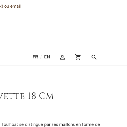
k) ou email.
shopping_cart

search
FR
/
EN
vette 18 Cm
 Toulhoat se distingue par ses maillons en forme de