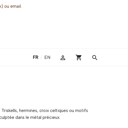
k) ou email.
shopping_cart

search
FR
/
EN
. Triskells, hermines, croix celtiques ou motifs
culptée dans le métal précieux.