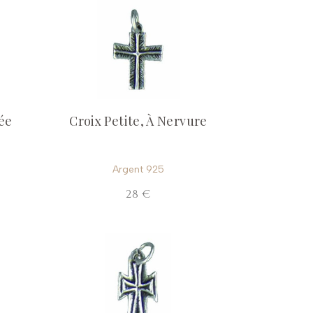
cée
Croix Petite, À Nervure
Argent 925
28 €