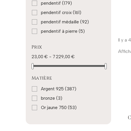
pendentif
(179)
pendentif croix
(161)
pendentif médaille
(92)
pendentif à pierre
(5)
Il y a
Prix
Affich
23,00 € - 7 229,00 €
Matière
Argent 925
(387)
bronze
(3)
Or jaune 750
(53)
C