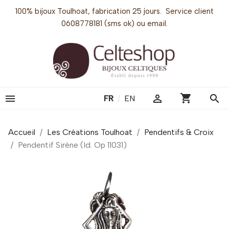
100% bijoux Toulhoat, fabrication 25 jours. Service client
0608778181 (sms ok) ou email.
shopping_cart


search
FR
/
EN
Accueil
Les Créations Toulhoat
Pendentifs & Croix
Pendentif Sirène (Id. Op 11031)