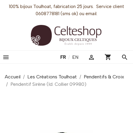
100% bijoux Toulhoat, fabrication 25 jours. Service client
0608778181 (sms ok) ou email.
shopping_cart


search
FR
/
EN
Accueil
Les Créations Toulhoat
Pendentifs & Croix
Pendentif Sirène (Id. Collier 09980)