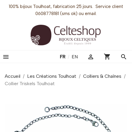
100% bijoux Toulhoat, fabrication 25 jours. Service client
0608778181 (sms ok) ou email.
shopping_cart


search
FR
/
EN
Accueil
Les Créations Toulhoat
Colliers & Chaînes
Collier Triskels Toulhoat