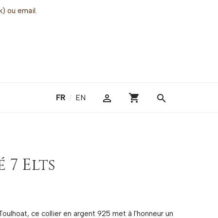
k) ou email.
shopping_cart

search
FR
/
EN
 7 Elts
Toulhoat, ce collier en argent 925 met à l'honneur un