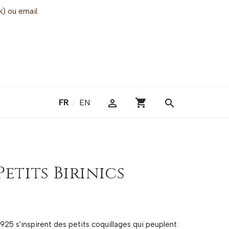
k) ou email.
shopping_cart

search
FR
/
EN
etits Birinics
925 s'inspirent des petits coquillages qui peuplent