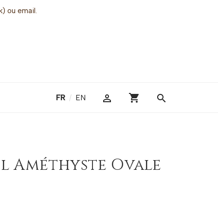
k) ou email.
shopping_cart

search
FR
/
EN
el Améthyste Ovale