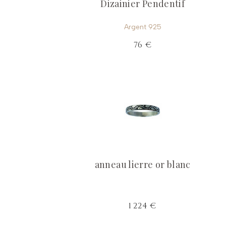
Dizainier Pendentif
Argent 925
76 €
anneau lierre or blanc
1 224 €