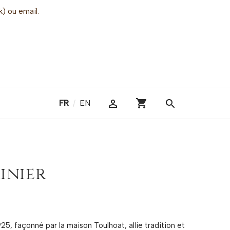
k) ou email.
shopping_cart

search
FR
/
EN
inier
25, façonné par la maison Toulhoat, allie tradition et