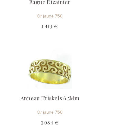
Bague Dizainier
Or jaune 750
1 419 €
Anneau Triskels 6.5Mm
Or jaune 750
2 084 €